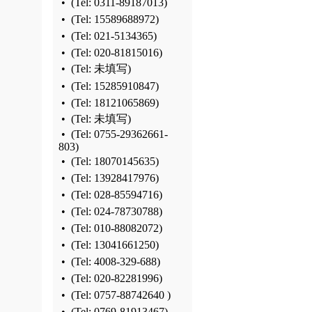
•
(Tel:
0311-89187013
)
•
(Tel:
15589688972
)
•
(Tel:
021-5134365
)
•
(Tel:
020-81815016
)
•
(Tel: 未填写)
•
(Tel:
15285910847
)
•
(Tel:
18121065869
)
•
(Tel: 未填写)
•
(Tel:
0755-29362661-
803
)
•
(Tel:
18070145635
)
•
(Tel:
13928417976
)
•
(Tel:
028-85594716
)
•
(Tel:
024-78730788
)
•
(Tel:
010-88082072
)
•
(Tel:
13041661250
)
•
(Tel:
4008-329-688
)
•
(Tel:
020-82281996
)
•
(Tel:
0757-88742640
)
•
(Tel:
0769-81913467
)