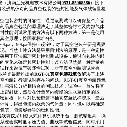
nk兰光（济南兰光机电技术有限公司
0531-85068566
）接下
真空包装残氧仪对药品真空包装的密封性能及气体残留量检
包装密封的可靠性，通过该测试可以确保整个产品
药品真空包装的原理决定了其整体密封性及内部气体
封性能测试常用的方法有以下两种方法：第一是使用
真空原理，按国家标准分别
a，-70kpa，-90kpa保持0.5分钟，对于真空包装主要是观察
况。当然上述方法是采用目测法的原理，是一种定性
采用正压法原理密封性能测试设备，通过向包装内部
的变化来确定其密封性能；该方法显然是一种定量的
试样来说属于破坏性试验，对于真空包装测试带有一
ink兰光最新推出的
RGT-01真空包装残氧仪
解决了上述
空包装进行测试时存在的问题。RGT-01真空包装残氧
理与液位分析相结合的测试技术，试验中，首先将真
上密封板，然后在计量筒内缓慢的注水至指定的区
密封板，同时对试验腔进行抽真空至试样膨胀，最后
计算，得出包装内残余的气体量；同时也可以精确定
包装、包装容器等的密封性能。
装残氧仪采用嵌入式计算机系统平台，测试精度高，操
系统会实时显示压力值、曲线等试验信息；同时采用