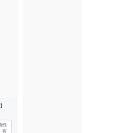
】
确性
，有