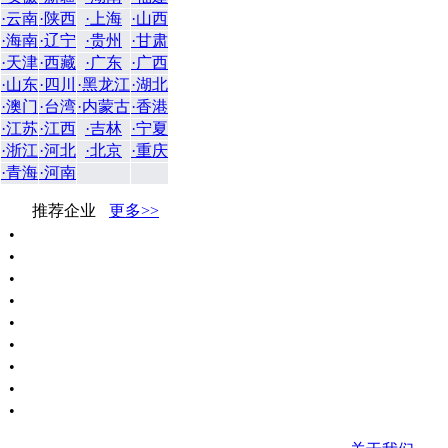
·云南
·陕西
·上海
·山西
·海南
·辽宁
·贵州
·甘肃
·天津
·西藏
·广东
·广西
·山东
·四川
·黑龙江
·湖北
·澳门
·台湾
·内蒙古
·香港
·江苏
·江西
·吉林
·宁夏
·浙江
·河北
·北京
·重庆
·青海
·河南
推荐企业
更多>>
•
•
•
•
•
•
•
•
•