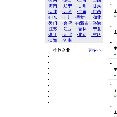
·云南
·陕西
·上海
·山西
•
·海南
·辽宁
·贵州
·甘肃
·天津
·西藏
·广东
·广西
w
·山东
·四川
·黑龙江
·湖北
·澳门
·台湾
·内蒙古
·香港
•
·江苏
·江西
·吉林
·宁夏
·浙江
·河北
·北京
·重庆
·青海
·河南
•
推荐企业
更多>>
w
•
•
•
•
•
w
•
•
•
•
w
•
•
•