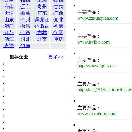
·云南
·陕西
·上海
·山西
•
·海南
·辽宁
·贵州
·甘肃
主要产品：
·天津
·西藏
·广东
·广西
www.zzxuequan.com
·山东
·四川
·黑龙江
·湖北
·澳门
·台湾
·内蒙古
·香港
•
·江苏
·江西
·吉林
·宁夏
主要产品：
·浙江
·河北
·北京
·重庆
www.nylbjc.com
·青海
·河南
•
推荐企业
更多>>
主要产品：
•
http://www.jtglass.cn
•
•
•
•
主要产品：
•
http://kstg1515.cn.toocle.co
•
•
•
主要产品：
•
www.zzxinlong.com
•
•
•
•
主要产品：