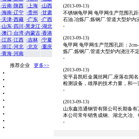
·云南
·陕西
·上海
·山西
(2013-09-13)
·海南
·辽宁
·贵州
·甘肃
不锈钢龟甲网 龟甲网生产范围孔距：2
·天津
·西藏
·广东
·广西
石油.冶炼厂.炼钢厂.管道大型炉内
-
·山东
·四川
·黑龙江
·湖北
·澳门
·台湾
·内蒙古
·香港
(2013-09-13)
·江苏
·江西
·吉林
·宁夏
龟甲网 龟甲网生产范围孔距：2cm-6
·浙江
·河北
·北京
·重庆
炼厂.炼钢厂.管道大型炉内浇注不
·青海
·河南
-
推荐企业
更多>>
(2013-09-13)
•
安平县凯旺金属丝网厂,座落在闻名
•
检测设备，雄厚的技术力量，和一流
•
-
•
•
(2013-09-13)
•
山东鑫浩通钢管有限公司长期备
•
本公司常年销售成钢、湖北大冶、包
•
-
•