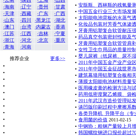
·云南
·陕西
·上海
·山西
•
安瓿瓶、西林瓶的残氧量
·海南
·辽宁
·贵州
·甘肃
•
中国五金行业三大市场发
·天津
·西藏
·广东
·广西
•
太阳能电池背板的水蒸气
·山东
·四川
·黑龙江
·湖北
•
化妆品包装对芳香气体渗透
·澳门
·台湾
·内蒙古
·香港
•
牙膏用铝塑复合软管耐压
·江苏
·江西
·吉林
·宁夏
•
药品真空包装密封性能及
·浙江
·河北
·北京
·重庆
•
牙膏用铝塑复合软管管肩剥离强
·青海
·河南
•
女性卫生巾用品的质量控
•
婴儿尿裤（纸尿裤、尿不
推荐企业
更多>>
•
2011年中国五金产业产业
•
•
2011年中国五金征战世界
•
•
建筑幕墙用铝塑复合板相
•
•
薄膜太阳能电池材料质量
•
•
医用橡皮膏的检测方法与
•
•
药用低密度聚乙烯膜、袋
•
•
2011年武汉市造价管理站
•
•
谈凹版印刷过程中摩擦系
•
•
各类升降机_升降平台（专
•
•
食用菌的价值
2011-02-15
•
•
中钢协：粗钢产量较上月增加
•
•
韩国螺纹钢进口报价超过70